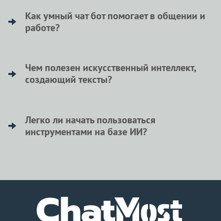
Он отвечает на вопросы, помогает обсуждать
идеи, дает консультации и помогает составить
Как умный чат бот помогает в общении и
работе?
план проекта или сценарий.
Он понимает живую речь, находит решения,
поддерживает беседу. Это верный помощник в
Чем полезен искусственный интеллект,
создающий тексты?
учебе, работе и для общения.
Он быстро пишет статьи и посты. Это экономит
время и открывает новые горизонты для
Легко ли начать пользоваться
инструментами на базе ИИ?
маркетинга и общения.
Да, очень легко. Никаких сложных форм.
Просто заходите на сайт и начинайте творить,
инструменты доступны сразу.