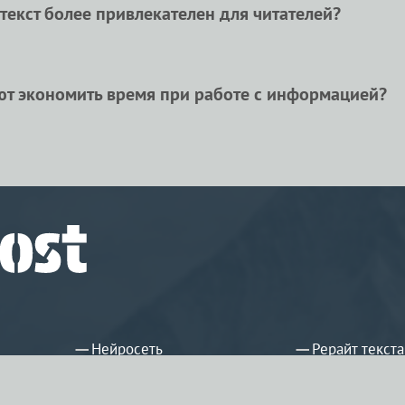
усилий.
екст более привлекателен для читателей?
привлекателен, потому что он звучит свежо и интересн
итать дальше.
ют экономить время при работе с информацией?
при работе с информацией, так как быстро обрабатываю
важных задачах.
Нейросеть
Рерайт текста
Повысить уникальность
Генератор те