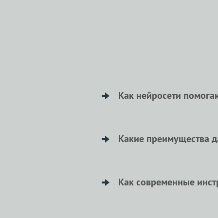
Как нейросети помогаю
Нейросети помогают повыси
позволяет создать уникаль
Какие преимущества да
Онлайн рерайтинг дает сту
интересными для преподав
Как современные инст
Современные инструменты д