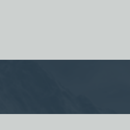
о, привлекает внимание
т тексты, позволяя автору
кста