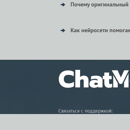
уникальность без больших 
Почему оригинальный т
Оригинальный текст более 
читателя и побуждает его ч
Как нейросети помога
Нейросети экономят время 
сосредоточиться на более 
Связаться с поддержкой:
Telegram: @chatmostbot
Email: helper@chatmost.ru