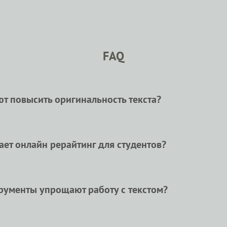
FAQ
т повысить оригинальность текста?
ть оригинальность текста, быстро преобразуя слова и 
ный контент, который выделяется среди других.
ет онлайн рерайтинг для студентов?
дентам возможность быстро улучшить свои тексты, дела
ателей и однокурсников.
рументы упрощают работу с текстом?
елают работу с текстом легче, позволяя быстро редакт