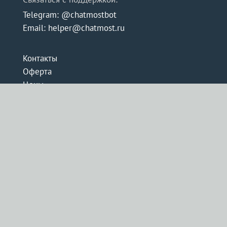
Telegram: @chatmostbot
Email: helper@chatmost.ru
Контакты
Оферта
Цены
ChatMost Pro
Конфиденциальность
Нейросеть
Рерайт текста
Повысить уникальность
Генератор текста
Ответ на вопрос