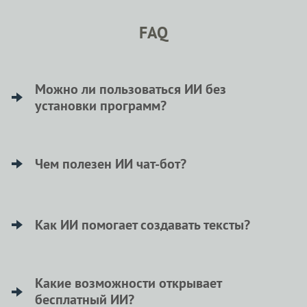
FAQ
Можно ли пользоваться ИИ без
установки программ?
Да, ИИ можно использовать онлайн, например,
через ChatMost. Нужен лишь интернет,
Чем полезен ИИ чат-бот?
установка каких-либо программ не требуется.
ИИ чат-бот — ваш умный помощник. Он
анализирует данные, придумывает идеи и
Как ИИ помогает создавать тексты?
помогает в работе или творчестве
круглосуточно.
ИИ генерирует уникальные тексты, такие как
статьи или посты, предлагает свежие идеи и
Какие возможности открывает
бесплатный ИИ?
помогает четко выражать мысли.