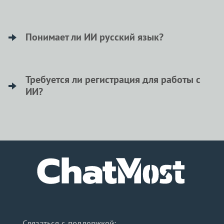
Бесплатный ИИ дает доступ к технологиям без
затрат, помогает решать разные задачи и легко
Понимает ли ИИ русский язык?
повышать личную продуктивность.
Да, ИИ отлично понимает русский язык,
включая все его нюансы и контекст, поэтому
Требуется ли регистрация для работы с
ИИ?
общение с ним комфортно и понятно.
Нет, для работы с ИИ через ChatMost
регистрация не нужна. Можно сразу начинать
творить без регистрации и какой-либо оплаты.
Связаться с поддержкой: