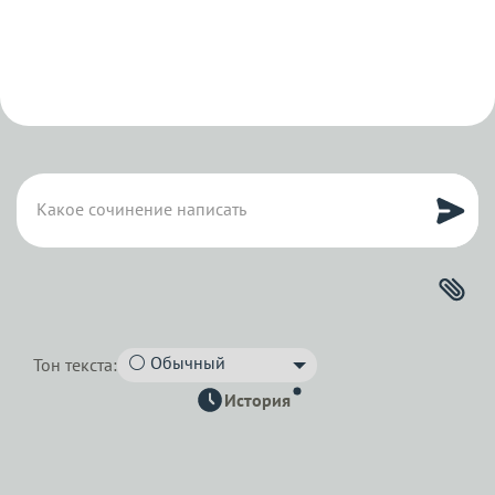
Тон текста:
История