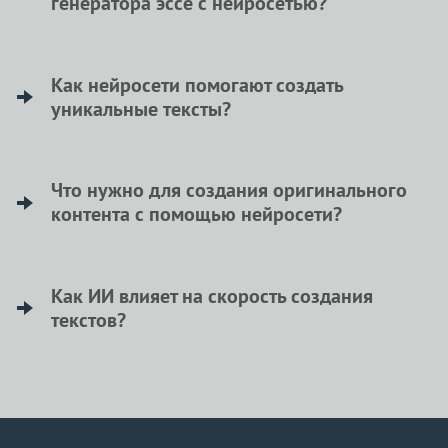
генератора эссе с нейросетью?
мысли и формулировать идеи в слова.
Преимущество быстрого генератора эссе с
нейросетью в том, что он позволяет создавать
Как нейросети помогают создать
уникальные тексты?
качественные тексты всего за несколько
минут.
Нейросети помогают создать уникальные
тексты, генерируя оригинальный контент,
Что нужно для создания оригинального
контента с помощью нейросети?
который соответствует пожеланиям
пользователя и избегает плагиата.
Для создания оригинального контента с
помощью нейросети нужно просто ввести
Как ИИ влияет на скорость создания
текстов?
свои идеи и требования, а ИИ сделает
остальное.
ИИ значительно ускоряет создание текстов,
предоставляя готовый контент в считанные
минуты, что экономит время пользователя.