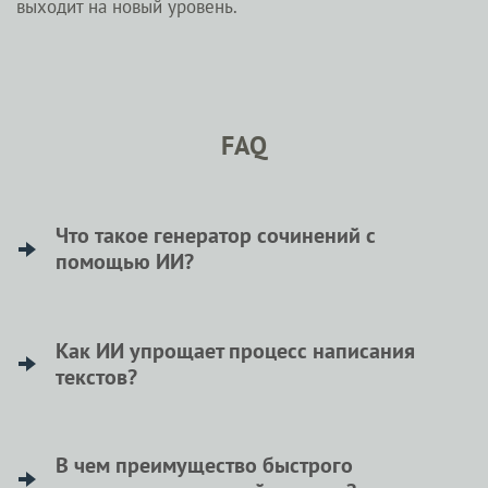
выходит на новый уровень.
FAQ
Что такое генератор сочинений с
помощью ИИ?
Генератор сочинений с помощью ИИ — это
инструмент, который помогает людям
Как ИИ упрощает процесс написания
текстов?
создавать уникальные тексты быстрее и легче.
ИИ упрощает процесс написания текстов,
потому что он помогает быстро организовать
В чем преимущество быстрого